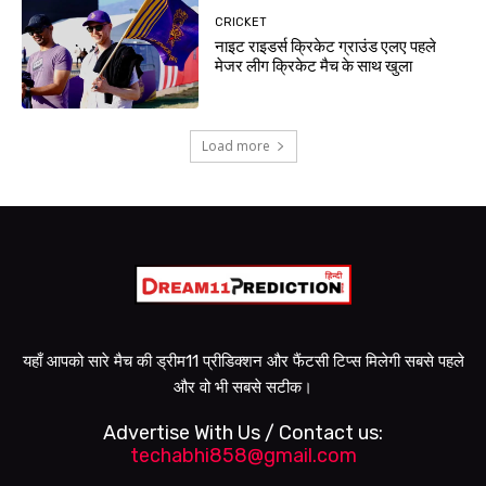
CRICKET
नाइट राइडर्स क्रिकेट ग्राउंड एलए पहले
मेजर लीग क्रिकेट मैच के साथ खुला
Load more
यहाँ आपको सारे मैच की ड्रीम11 प्रीडिक्शन और फैंटसी टिप्स मिलेगी सबसे पहले
और वो भी सबसे सटीक।
Advertise With Us / Contact us:
techabhi858@gmail.com