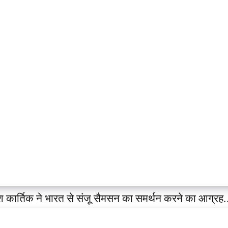
िनेश कार्तिक ने भारत से संजू सैमसन का समर्थन करने का आग्रह.