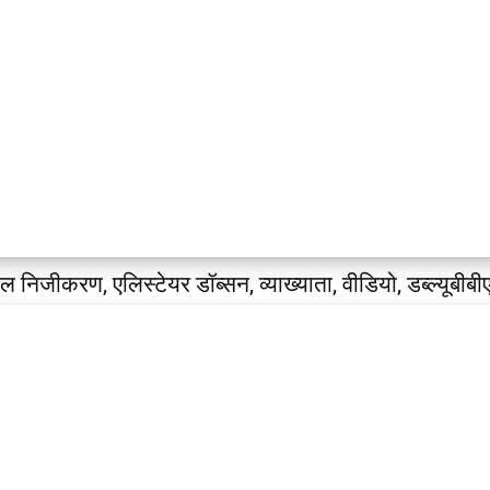
एल निजीकरण, एलिस्टेयर डॉब्सन, व्याख्याता, वीडियो, डब्ल्यूबीबी