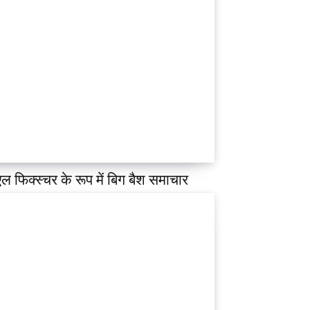
एल फिक्स्चर के रूप में बिग बैश समाचार