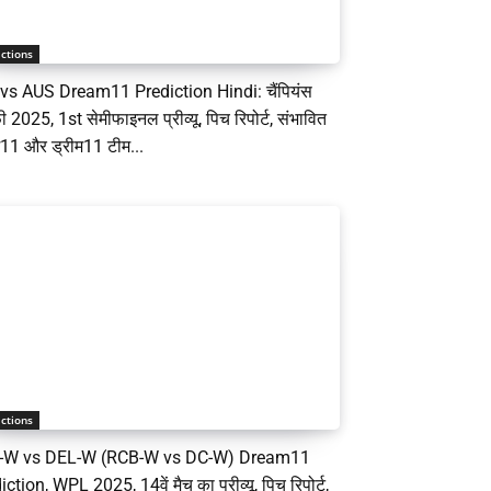
ictions
vs AUS Dream11 Prediction Hindi: चैंपियंस
ी 2025, 1st सेमीफाइनल प्रीव्यू, पिच रिपोर्ट, संभावित
ंग11 और ड्रीम11 टीम...
ictions
-W vs DEL-W (RCB-W vs DC-W) Dream11
ction, WPL 2025, 14वें मैच का प्रीव्यू, पिच रिपोर्ट,