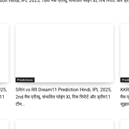
ndi, IPL 2025, 18वां मैच प्रीव्यू, संभावित प्लेइंग XI, पिच रिपोर्ट और ड
Predictions
Pred
025,
SRH vs RR Dream11 Prediction Hindi, IPL 2025,
KKR 
म11
2nd मैच प्रीव्यू, संभावित प्लेइंग XI, पिच रिपोर्ट और ड्रीम11
मैच प
टीम...
सुझाव