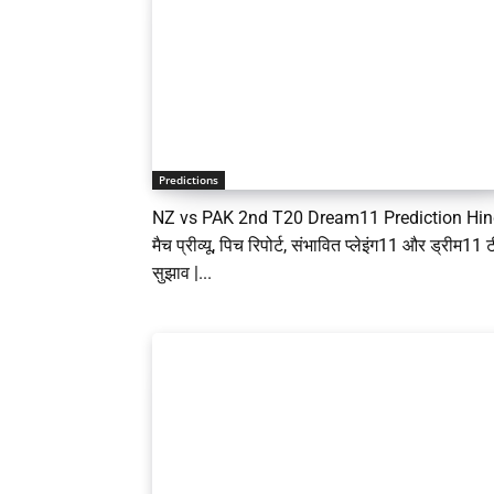
Predictions
NZ vs PAK 2nd T20 Dream11 Prediction Hind
मैच प्रीव्यू, पिच रिपोर्ट, संभावित प्लेइंग11 और ड्रीम11 
सुझाव |...