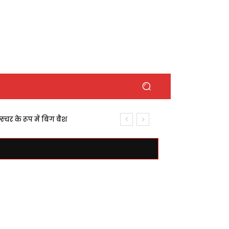
्चर के रूप में बिग बैश