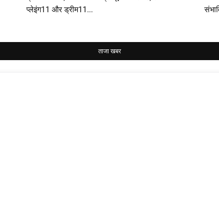
प्लेइंग11 और ड्रीम11...
संभाव
ताजा खबर