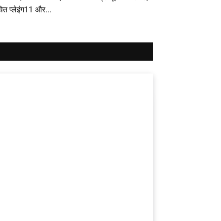
ित प्लेइंग11 और...