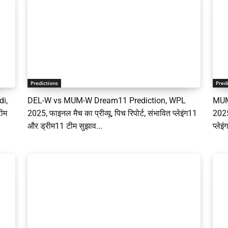
Predictions
Pred
i,
DEL-W vs MUM-W Dream11 Prediction, WPL
MUM
टीम
2025, फाइनल मैच का प्रीव्यू, पिच रिपोर्ट, संभावित प्लेइंग11
2025,
और ड्रीम11 टीम सुझाव...
प्लेइ