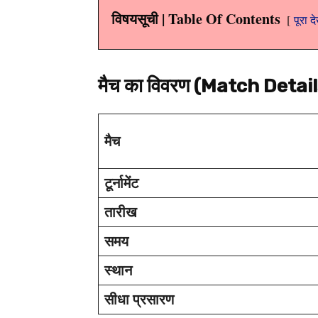
विषयसूची | Table Of Contents
पूरा द
मैच का विवरण (Match Detail
मैच
टूर्नामेंट
तारीख
समय
स्थान
सीधा प्रसारण