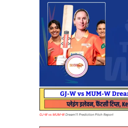
GJ-W vs MUM-W
Dream11 Prediction Pitch Report