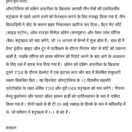
इमेज द्वारा फोटो)
ऑस्ट्रेलिया को दक्षिण अफ्रीका के खिलाफ आगामी तीन मैचों की एकदिवसीय
श्रृंखला से पहले अपने दस्ते को फेरबदल करने के लिए मजबूर किया गया है, तीन
खिलाड़ियों ने चोट के कारण बाहर निकलकर खारिज कर दिया।
बैटर मैट शॉर्ट
(साइड स्ट्रेन), ऑल-राउंडर मिशेल ओवेन (कंस्यूशन) और पेसर लांस मॉरिस
(बैक) श्रृंखला को याद करेंगे, जो 19 अगस्त से केर्न्स में शुरू होता है।
हाल ही में
वेस्ट इंडीज व्हाइट-बॉल टूर में प्रशिक्षण के दौरान निरंतर चोट से शॉर्ट को उबरना
बाकी है, जबकि मॉरिस को वापस सोरेपन की रिपोर्ट करने के बाद आगे के आकलन
के लिए पर्थ में वापस भेज दिया गया है।
ओवेन को दक्षिण अफ्रीका के खिलाफ
दूसरे T20I के दौरान हेलमेट में एक झटका लगा और बाद में विलंबित शंकुधारी
लक्षण विकसित किए। वह क्रिकेट ऑस्ट्रेलिया के 12-दिवसीय सहमति
प्रोटोकॉल के तहत अंतिम T20I और पूरी ODI श्रृंखला को याद करेंगे।
स्पिनर
मैथ्यू कुहनेमन और फास्ट बॉलर हारून हार्डी को प्रतिस्थापन के रूप में नामित
किया गया है। दोनों पहले से ही टी 20 आई स्क्वाड के हिस्से के रूप में क्वींसलैंड में
थे, जो वर्तमान में श्रृंखला में 1-1 से बंद है।
मतदान