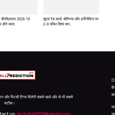
र बीजीएमएस 2026 10
यूएस रेड कार्ड: बोस्निया और हर्जेगोविना पर
 होने वाला...
2-0 फीफा विश्व कप...
Dr
के
कम
क्शन और फैंटसी टिप्स मिलेगी सबसे पहले और वो भी सबसे
सटीक।
या
जग
tact us:
techabhi858@gmail.com