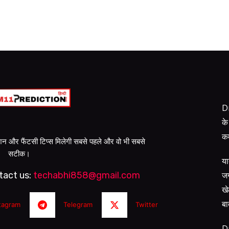
Dr
के
कम
क्शन और फैंटसी टिप्स मिलेगी सबसे पहले और वो भी सबसे
सटीक।
या
जग
tact us:
techabhi858@gmail.com
खे
बा
tagram
Telegram
Twitter
D