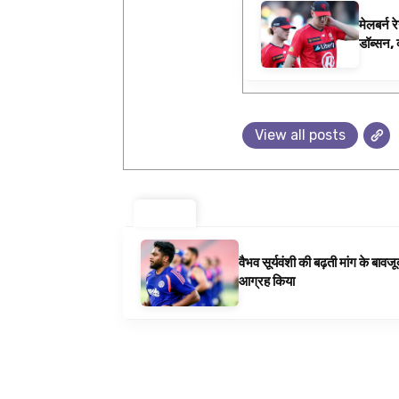
मेलबर्न 
डॉब्सन, व
समाचार
View all posts
ट्रेंडिंग ⚡
वैभव सूर्यवंशी की बढ़ती मांग के बा
आग्रह किया