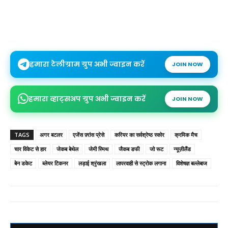
हमारा टेलीग्राम ग्रुप अभी ज्वाइन करें
JOIN NOW
हमारा व्हाट्सअप ग्रुप अभी ज्वाइन करें
JOIN NOW
TAGS
अगर बटलर
एजेंस फ़्रांस प्रेसे
करियर का सर्वश्रेष्ठ स्कोर
क्रमिक मैच
चार विकेट से हार
जेकब बेथेल
जेमी स्मिथ
जैकब डफी
जो रूट
न्यूज़ीलैंड
बेन डकेट
ब्लेयर टिकनर
लड़ाई श्रृंखला
लापरवाही से स्ट्रोक लगाना
विशेषज्ञ बल्लेबाज