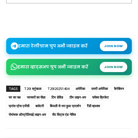
हमारा टेलीग्राम ग्रुप अभी ज्वाइन करें
JOIN NOW
हमारा व्हाट्सअप ग्रुप अभी ज्वाइन करें
JOIN NOW
TAGS
T20I श्रृंखला
T20I20251404
अमेरिका
उत्तरी अमेरिका
कैरेबियन
घर का पक्ष
जानवरों का पीछा
टिम डेविड
टीम लाइन-अप
फॉक्स क्रिकेट
फ्रांस प्रेस एजेंसी
बासेटरी
बिजली से भरा हुआ प्रदर्शन
रैंडी ब्रूक्स
रोमांचक ऑस्ट्रेलियाई लाइन-अप
सेंट किट्स एंड नेविस