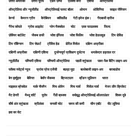
उत्तरी अमेरिका
उत्तरी यूरोप
एडम ज़म्पा
एलेक्स कैरी
एशिया
ऑस्ट्रेलिया
ऑस्ट्रेलिया और न्यूजीलैंड
ऑस्ट्रेलियाई फास्ट बॉलर
ओमान
ओशिनिया
काइल जैमिसन
केर्न्स
कैमरन ग्रीन
कैरेबियन
क्वींसलैंड
गेटी इमेज इंक।
गेंदबाजी क्रीज
गैरेथ कोपले
ग्रोस आइलेट
ग्लेन मैक्सवेल
चोट
ज़क फाउलक्स
जिल्द
ज़ेवियर बार्टलेट
जैकब डफी
जोश इंग्लिस
जोश फिलिप
जोश हेज़लवुड
टिम डेविड
टिम रॉबिन्सन
टिम सेफ़र्ट
ट्रैविस हेड
डेरिल मिशेल
दक्षिण अफ्रीका
दक्षिणी अफ्रीका
दक्षिणी एशिया
दुर्भाग्यपूर्ण प्रशिक्षण दुर्घटना
धमाकेदार हड़ताल दर
न्यूज़ीलैंड
पश्चिमी एशिया
पश्चिमी ऑस्ट्रेलिया
पहली श्रृंखला
पावर-पैक बैटिंग लाइन-अप
फॉक्स स्पोर्ट्स न्यूज
फ्रांस प्रेस एजेंसी
बछड़ा मुद्दा
बल्लेबाजी लाइन-अप
बारबाडोस
बेन द्वार्शुइस
बेविनत
बेवॉन जैकब्स
ब्रिजटाउन
ब्रेंडन जूलियन
भारत
माइकल ब्रेसवेल
मार्क चैपमैन
मिच ओवेन
मिच मार्श
मिशेल मार्श
मेजर लीग क्रिकेट
मैट हेनरी
मैथ्यू शॉर्ट
यूरोप
रैंडी ब्रूक्स
वयोवृद्ध ऑस्ट्रेलियाई ऑलराउंडर
शिवम दूबे
शीर्ष अंत श्रृंखला
श्रीलंका
सनकी चोट
समय की कमी
सीन एबॉट
सेंट लूसिया
हवा का सेट