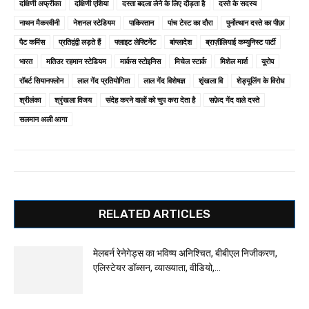
दक्षिणी अफ्रीका
दक्षिणी एशिया
दस्ता बदला लेने के लिए दौड़ता है
दस्ते के सदस्य
नाथन मैकस्वीनी
नेशनल स्टेडियम
पाकिस्तान
पांच टेस्ट का दौरा
पुर्नोत्थान दस्ते का पीछा
पैट कमिंस
प्रतिद्वंद्वी लड़ते हैं
फ्लाइट लेफ्टिनेंट
बांग्लादेश
ब्राज़ीलियाई कम्युनिस्ट पार्टी
भारत
मतिउर रहमान स्टेडियम
मार्कस स्टोइनिस
मिचेल स्टार्क
मिशेल मार्श
यूरोप
रॉबर्ट सियानफ्लोन
लाल गेंद प्रतियोगिता
लाल गेंद विशेषज्ञ
शृंखला वि
शेड्यूलिंग के विरोध
श्रीलंका
श्रृंखला विजय
संदेह करने वालों को चुप करा देता है
सफ़ेद गेंद वाले दस्ते
सलमान अली आगा
RELATED ARTICLES
मेलबर्न रेनेगेड्स का भविष्य अनिश्चित, बीबीएल निजीकरण,
एलिस्टेयर डॉब्सन, व्याख्याता, वीडियो,...