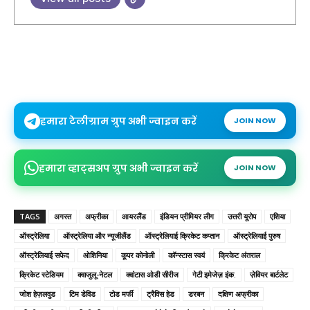
हमारा टेलीग्राम ग्रुप अभी ज्वाइन करें
JOIN NOW
हमारा व्हाट्सअप ग्रुप अभी ज्वाइन करें
JOIN NOW
TAGS
अगस्त
अफ्रीका
आयरलैंड
इंडियन प्रीमियर लीग
उत्तरी यूरोप
एशिया
ऑस्ट्रेलिया
ऑस्ट्रेलिया और न्यूजीलैंड
ऑस्ट्रेलियाई क्रिकेट कप्तान
ऑस्ट्रेलियाई पुरुष
ऑस्ट्रेलियाई सफेद
ओशिनिया
कूपर कोनोली
कॉन्स्टास स्वयं
क्रिकेट अंतराल
क्रिकेट स्टेडियम
क्वाजुलू-नेटल
क्वांटास ओडी सीरीज
गेटी इमेजेज़ इंक.
ज़ेवियर बार्टलेट
जोश हेज़लवुड
टिम डेविड
टोड मर्फी
ट्रैविस हेड
डरबन
दक्षिण अफ्रीका