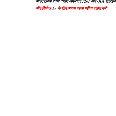
ऑस्ट्रेलिया बनाम दक्षिण अफ्रीका T20I और ODI श्रृंखला | द
और सिर्फ $ 1> के लिए अपना पहला महीना प्राप्त करें