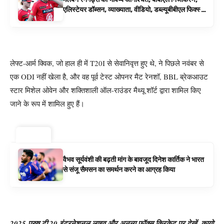
एलिस्टेयर डॉब्सन, व्याख्याता, वीडियो, डब्ल्यूबीबीएल फिक्स्चर
के रूप में बिग बैश समाचार
लेफ्ट-आर्म क्विक, जो हाल ही में T20I से सेवानिवृत्त हुए थे, ने पिछले नवंबर से
एक ODI नहीं खेला है, और वह पूर्व टेस्ट ओपनर मैट रेनशॉ, BBL ब्रेकआउट
स्टार मिशेल ओवेन और शक्तिशाली ऑल-राउंडर मैथ्यू शॉर्ट द्वारा शामिल किए
जाने के रूप में शामिल हुए हैं।
ट्रेंडिंग ⚡
वैभव सूर्यवंशी की बढ़ती मांग के बावजूद दिनेश कार्तिक ने भारत
से संजू सैमसन का समर्थन करने का आग्रह किया
2025 पुरुष टी 20 इंटरनेशनल लाइव और अनन्य फॉक्स क्रिकेट पर देखें, कायो