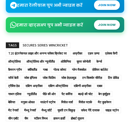
हमारा टेलीग्राम ग्रुप अभी ज्वाइन करें
JOIN NOW
हमारा व्हाट्सअप ग्रुप अभी ज्वाइन करें
JOIN NOW
TAGS
SECURES SERIES WINCRICKET
T20 इंटरनेशनल लाइव और अनन्य फॉक्स क्रिकेट पर
अफ्रीका
एडम ज़म्पा
एलेक्स कैरी
ऑस्ट्रेलिया
ऑस्ट्रेलिया और न्यूजीलैंड
ओशिनिया
कूपर कोनोली
केर्न्स
कैमरन ग्रीन
क्वींसलैंड
गब्बा
गोल्ड कोस्ट
ग्लेन मैक्सवेल
ज़ेवियर बार्टलेट
जॉर्ज बेली
जोश इंग्लिस
जोश फिलिप
जोश हेज़लवुड
टन सिक्योर सीरीज़
टिम डेविड
ट्रैविस हेड
दक्षिण अफ्रीका
दक्षिण ऑस्ट्रेलिया
दक्षिणी अफ्रीका
दबाव
नाथन एलिस
न्यूज़ीलैंड
पीछे की ओर
पैट कमिंस
बछड़े की चोट
बेन द्वार्शुइस
बेविनत
मनुका ओवल
माउंटर्न स्ट्रेच
मिशेल मार्श
मिशेल स्टार्क
मैट कुहनेमन
मैट रेनशॉ
मैथ्यू रेनशॉ
मैथ्यू शॉर्ट
युवती टन सिकुड़
सफेद गेंदें दस्तक
साइड स्ट्रेन
सीन एबॉट
सैम
स्टीवन स्मिथ
हारून हार्डी
होबार्ट तूफान