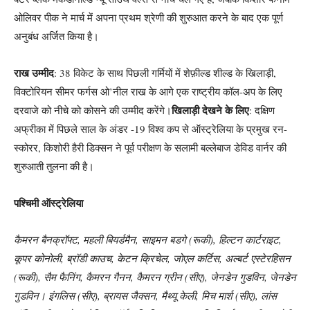
ओलिवर पीक ने मार्च में अपना प्रथम श्रेणी की शुरुआत करने के बाद एक पूर्ण
अनुबंध अर्जित किया है।
राख उम्मीद
: 38 विकेट के साथ पिछली गर्मियों में शेफ़ील्ड शील्ड के खिलाड़ी,
विक्टोरियन सीमर फर्गस ओ’नील राख के आगे एक राष्ट्रीय कॉल-अप के लिए
खिलाड़ी देखने के लिए
दरवाजे को नीचे को कोसने की उम्मीद करेंगे।
: दक्षिण
अफ्रीका में पिछले साल के अंडर -19 विश्व कप से ऑस्ट्रेलिया के प्रमुख रन-
स्कोरर, किशोरी हैरी डिक्सन ने पूर्व परीक्षण के सलामी बल्लेबाज डेविड वार्नर की
शुरुआती तुलना की है।
पश्चिमी ऑस्ट्रेलिया
कैमरन बैनक्रॉफ्ट, महली बियर्डमैन, साइमन बडगे (रूकी), हिल्टन कार्टराइट,
कूपर कोनोली, ब्रॉडी काउच, केटन क्रिचेल, जोएल कर्टिस, अल्बर्ट एस्टेरहिसन
(रूकी), सैम फैनिंग, कैमरन गैनन, कैमरन ग्रीन (सीए), जेनडेन गुडविन, जेनडेन
गुडविन। इंगलिस (सीए), ब्रायस जैक्सन, मैथ्यू केली, मिच मार्श (सीए), लांस