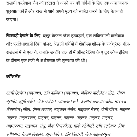
सलामी बल्लेबाज सैम कोनस्टास ने अपने घर की गर्मियों के लिए एक आशाजनक
शुरुआत की है और राख से आगे अपने मूल्य को साबित करने के लिए बेताब हो
जाएगा।
खिलाड़ी देखने के लिए
: ब्लूज़ कैप्टन जैक एडवर्ड्स, एक शक्तिशाली बल्लेबाज
और प्रतिभाशाली स्विंग बॉलर, पिछली गर्मियों में शेफ़ील्ड शील्ड के सर्वश्रेष्ठ ऑल-
राउंडर्स में से एक थे, जबकि उन्होंने हाल ही में ऑस्ट्रेलिया के ए टूर ऑफ इंडिया
के दौरान एक तेजी से अर्धशतक की शुरुआत की थी।
क्वींसलैंड
लाची ऐटकेन (बदमाश), टॉम बाल्किन (बदमाश), जेवियर बार्टलेट (सीए), मैक्स
ब्रायंट, ह्यूगो बर्डन, जैक क्लेटन, लाचलान हर्न, उस्मान ख्वाजा (सीए), मारनस
लैबसचेन (सीए), एंगस लववेल, माइकल नेसेर, माइकल नेसेर, जेमी पीरन, माइनर,
माइनर, माइनरसन, माइनर, माइनर, माइनर, माइनर, माइनर, माइनर,
माइनरसन, माइकल, संधू, जैक सिनफील्ड, मार्क स्टेकेटी, टॉम स्ट्रैकर, मिच
स्वीपसन, कैलम विडलर, ह्यूग वेबगेन, टॉम व्हिटनी, जैक वाइल्डरमुथ