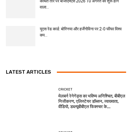
कथित तौर पर बीजीएमएस 2026 10 अगस्त को शुरू होने
वाला...
यूएस रेड कार्ड: बोस्निया और हर्जेगोविना पर 2-0 फीफा विश्व
कप...
LATEST ARTICLES
CRICKET
मेलबर्न रेनेगेड्स का भविष्य अनिश्चित, बीबीएल
निजीकरण, एलिस्टेयर डॉब्सन, व्याख्याता,
वीडियो, डब्ल्यूबीबीएल फिक्स्चर के...