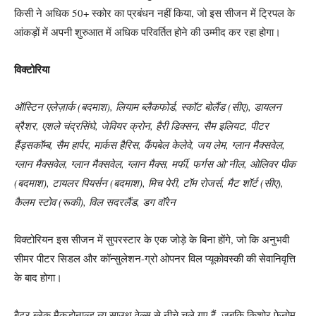
किसी ने अधिक 50+ स्कोर का प्रबंधन नहीं किया, जो इस सीजन में ट्रिपल के
आंकड़ों में अपनी शुरुआत में अधिक परिवर्तित होने की उम्मीद कर रहा होगा।
विक्टोरिया
ऑस्टिन एलेज़ार्क (बदमाश), लियाम ब्लैकफोर्ड, स्कॉट बोलैंड (सीए), डायलन
ब्रैशर, एशले चंद्रसिंघे, जेवियर क्रोन, हैरी डिक्सन, सैम इलियट, पीटर
हैंड्सकॉम्ब, सैम हार्पर, मार्कस हैरिस, कैंपबेल केलेवे, जय लेम, ग्लान मैक्सवेल,
ग्लान मैक्सवेल, ग्लान मैक्सवेल, ग्लान मैक्स, मर्फी, फर्गस ओ’नील, ओलिवर पीक
(बदमाश), टायलर पियर्सन (बदमाश), मिच पेरी, टॉम रोजर्स, मैट शॉर्ट (सीए),
कैलम स्टोव (रूकी), विल सदरलैंड, डग वॉरेन
विक्टोरियन इस सीजन में सुपरस्टार के एक जोड़े के बिना होंगे, जो कि अनुभवी
सीमर पीटर सिडल और कॉन्सुलेशन-ग्रो ओपनर विल प्यूकोवस्की की सेवानिवृत्ति
के बाद होगा।
बैटर ब्लेक मैकडोनाल्ड न्यू साउथ वेल्स से नीचे चले गए हैं, जबकि किशोर फेनोम