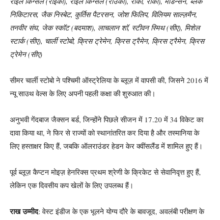
राईल किंग्सेल (राइकी), राईल किंग्सेल (राउकी), रोकी, रोकी), मैडिन्सन, ब्लेक
निकिटारस, जैक निस्बेट, कुर्तिस पैटरसन, जोश फिलिप, विलियम साल्ज़मैन,
तनवीर संघ, जेक स्कॉट (बदमाश), लाचलान शॉ, स्टीवन स्मिथ (सीए), मिशेल
स्टार्क (सीए), चार्ली स्टोबो, क्रिस ट्रेमेन, क्रिस ट्रैमेन, क्रिस ट्रैमेन, क्रिस
ट्रेमेन (सीए)
सीमर चार्ली स्टोबो ने पश्चिमी ऑस्ट्रेलिया के ब्लूज़ में वापसी की, जिसने 2016 में
न्यू साउथ वेल्स के लिए अपनी पहली कक्षा की शुरुआत की।
अनुभवी गेंदबाज जैक्सन बर्ड, जिन्होंने पिछले सीजन में 17.20 में 34 विकेट का
दावा किया था, ने फिर से राज्यों को स्थानांतरित कर दिया है और तस्मानिया के
लिए हस्ताक्षर किए हैं, जबकि ऑलराउंडर हेडन केर क्वींसलैंड में शामिल हुए हैं।
पूर्व ब्लूज़ कैप्टन मोइज़ हेनरिक्स प्रथम श्रेणी के क्रिकेट से सेवानिवृत्त हुए हैं,
लेकिन एक दिवसीय कप खेलों के लिए उपलब्ध हैं।
राख उम्मीद
: वेस्ट इंडीज के एक भूलने योग्य दौरे के बावजूद, अवलंबी परीक्षण के