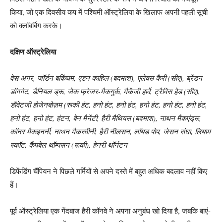
किया, जो एक दिवसीय कप में पश्चिमी ऑस्ट्रेलिया के खिलाफ अपनी पहली सूची
को क्लॉबर्बिंग करके।
दक्षिण ऑस्ट्रेलिया
वेस अगर, जॉर्डन बकिंघम, एडन काहिल (बदमाश), एलेक्स कैरी (सीए), ब्रेंडन
डॉगगेट, डैनियल ड्रू, जेक फ्रेजर-मैकगुर्क, मैकेंजी हार्वे, ट्रैविस हेड (सीए),
डौवेटजी होजेनबोज़म (रूकी हंट, हनो हंट, हनो हंट, हनो हंट, हनो हंट, हनो हंट,
हनो हंट, हनो हंट, हंटन, बेन मैनेंटी, हैरी मैथियस (बदमाश), नाथन मैकएंड्रू,
कॉनर मैकइनर्नी, नाथन मैकस्वीनी, हैरी नीलसन, लॉयड पोप, जेसन संघा, लियाम
स्कॉट, कैंपबेल थॉम्पसन (रूकी), हेनरी थॉर्नटन
डिफेंडिंग चैंपियन ने पिछले गर्मियों से अपने दस्ते में बहुत अधिक बदलाव नहीं किए
हैं।
पूर्व ऑस्ट्रेलिया एक गेंदबाज हैरी कॉनवे ने अपना अनुबंध खो दिया है, जबकि बाएं-