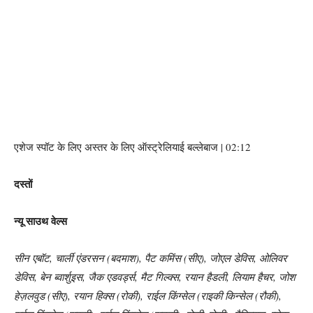
एशेज स्पॉट के लिए अस्तर के लिए ऑस्ट्रेलियाई बल्लेबाज | 02:12
दस्तों
न्यू साउथ वेल्स
सीन एबॉट, चार्ली एंडरसन (बदमाश), पैट कमिंस (सीए), जोएल डेविस, ओलिवर
डेविस, बेन ब्वार्शुइस, जैक एडवर्ड्स, मैट गिल्क्स, रयान हैडली, लियाम हैचर, जोश
हेज़लवुड (सीए), रयान हिक्स (रोकी), राईल किंग्सेल (राइकी किन्सेल (रौकी),