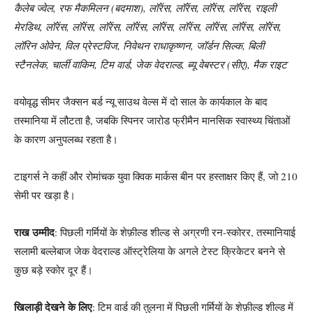
कैलेब ज्वेल, रफ मैकमिलन (बदमाश), लॉरेंस, लॉरेंस, लॉरेंस, लॉरेंस, राइली
मेरडिथ, लॉरेंस, लॉरेंस, लॉरेंस, लॉरेंस, लॉरेंस, लॉरेंस, लॉरेंस, लॉरेंस, लॉरेंस,
लॉरिन ओवेन, विल प्रेस्टविज, निवेथन राधाकृष्णन, जॉर्डन सिल्क, बिली
स्टैनलेक, चार्ली वाकिम, टिम वार्ड, जेक वेदराल्ड, ब्यू वेबस्टर (सीए), मैक राइट
वयोवृद्ध सीमर जैक्सन बर्ड न्यू साउथ वेल्स में दो साल के कार्यकाल के बाद
तस्मानिया में लौटता है, जबकि स्पिनर जारोड फ्रीमैन मानसिक स्वास्थ्य चिंताओं
के कारण अनुपलब्ध रहता है।
टाइगर्स ने कहीं और रोमांचक युवा क्विक मार्कस बीन पर हस्ताक्षर किए हैं, जो 210
सेमी पर खड़ा है।
राख उम्मीद
: पिछली गर्मियों के शेफ़ील्ड शील्ड से अग्रणी रन-स्कोरर, तस्मानियाई
सलामी बल्लेबाज जेक वेदराल्ड ऑस्ट्रेलिया के अगले टेस्ट क्रिकेटर बनने से
कुछ बड़े स्कोर दूर हैं।
खिलाड़ी देखने के लिए
: टिम वार्ड की तुलना में पिछली गर्मियों के शेफ़ील्ड शील्ड में