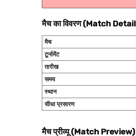
मैच का विवरण (Match Detail
मैच
टूर्नामेंट
तारीख
समय
स्थान
सीधा प्रसारण
मैच प्रीव्यू (Match Preview)