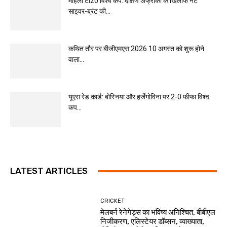
महिला टी20 विश्व कप: दक्षिण अफ्रीका के खिलाफ नेट
साइवर-ब्रंट की...
कथित तौर पर बीजीएमएस 2026 10 अगस्त को शुरू होने
वाला...
यूएस रेड कार्ड: बोस्निया और हर्जेगोविना पर 2-0 फीफा विश्व
कप...
LATEST ARTICLES
CRICKET
मेलबर्न रेनेगेड्स का भविष्य अनिश्चित, बीबीएल
निजीकरण, एलिस्टेयर डॉब्सन, व्याख्याता,