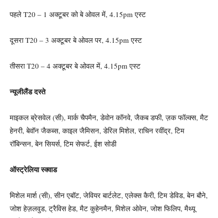
पहले T20 – 1 अक्टूबर को बे ओवल में, 4.15pm एस्ट
दूसरा T20 – 3 अक्टूबर बे ओवल पर, 4.15pm एस्ट
तीसरा T20 – 4 अक्टूबर बे ओवल में, 4.15pm एस्ट
न्यूजीलैंड दस्ते
माइकल ब्रेसवेल (सी), मार्क चैपमैन, डेवोन कॉनवे, जैकब डफी, ज़क फॉल्क्स, मैट
हेनरी, बेवॉन जैकब्स, काइल जैमिसन, डेरिल मिशेल, राचिन रवींद्र, टिम
रॉबिन्सन, बेन सियर्स, टिम सेफर्ट, ईश सोडी
ऑस्ट्रेलिया स्क्वाड
मिशेल मार्श (सी), सीन एबॉट, जेवियर बार्टलेट, एलेक्स कैरी, टिम डेविड, बेन बौने,
जोश हेज़लवुड, ट्रैविस हेड, मैट कुहेनमैन, मिशेल ओवेन, जोश फिलिप, मैथ्यू