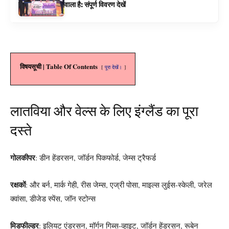
वाला है: संपूर्ण विवरण देखें
विषयसूची | Table Of Contents
पूरा देखें।
लातविया और वेल्स के लिए इंग्लैंड का पूरा
दस्ते
गोलकीपर
: डीन हेंडरसन, जॉर्डन पिकफोर्ड, जेम्स ट्रैफर्ड
रक्षकों
: और बर्न, मार्क गेही, रीस जेम्स, एज्री पोसा, माइल्स लुईस-स्केली, जरेल
क्वांसा, डीजेड स्पेंस, जॉन स्टोन्स
मिडफील्डर
: इलियट एंडरसन, मॉर्गन गिब्स-व्हाइट, जॉर्डन हेंडरसन, रूबेन