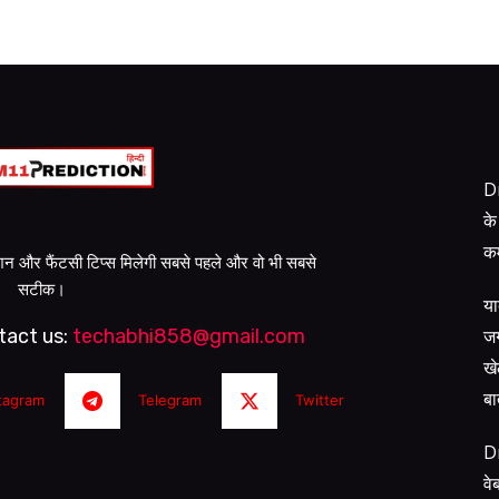
Dr
के
कम
क्शन और फैंटसी टिप्स मिलेगी सबसे पहले और वो भी सबसे
सटीक।
या
जग
tact us:
techabhi858@gmail.com
खे
बा
tagram
Telegram
Twitter
D
वे