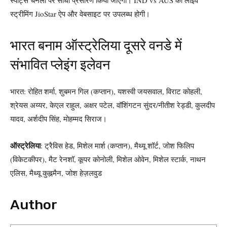
स्पोर्ट्स चैनलों पर सीधा प्रसारण किया जाएगा। IND vs AUS की लाइव
स्ट्रीमिंग JioStar ऐप और वेबसाइट पर उपलब्ध होगी।
भारत बनाम ऑस्ट्रेलिया दूसरे वनडे में
संभावित प्लेइंग इलेवन
भारत: रोहित शर्मा, शुबमन गिल (कप्तान), यशस्वी जयसवाल, विराट कोहली,
श्रेयस अय्यर, केएल राहुल, अक्षर पटेल, वॉशिंगटन सुंदर/नीतीश रेड्डी, कुलदीप
यादव, अर्शदीप सिंह, मोहम्मद सिराज।
ऑस्ट्रेलिया
: ट्रैविस हेड, मिशेल मार्श (कप्तान), मैथ्यू शॉर्ट, जोश फिलिप
(विकेटकीपर), मैट रेनशॉ, कूपर कोनोली, मिशेल ओवेन, मिशेल स्टार्क, नाथन
एलिस, मैथ्यू कुह्नमैन, जोश हेज़लवुड
Author