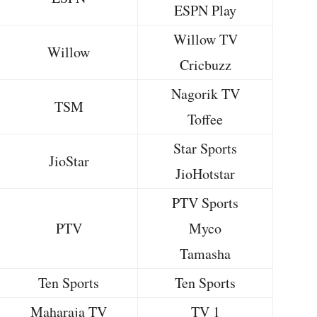
ESPN Play
Willow TV
Willow
Cricbuzz
Nagorik TV
TSM
Toffee
Star Sports
JioStar
JioHotstar
PTV Sports
PTV
Myco
Tamasha
Ten Sports
Ten Sports
Maharaja TV
TV 1