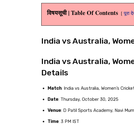
विषयसूची | Table Of Contents
पूरा द
India vs Australia, Wom
India vs Australia, Wom
Details
Match
: India vs Australia, Women’s Crick
Date
: Thursday, October 30, 2025
Venue
: D Patil Sports Academy, Navi Mum
Time
: 3 PM IST