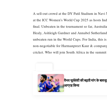
A sell-out crowd at the DY Patil Stadium in Navi 
at the ICC Women’s World Cup 2025 as hosts India
final. Unbeaten in the tournament so far, Austral
Healy, Ashleigh Gardner and Annabel Sutherland 
unbeaten run in the World Cups. For India, this is
non-negotiable for Harmanpreet Kaur & company 
cricket. Who will join South Africa in the summit 
ट्रेंडिंग ⚡
वैभव सूर्यवंशी की बढ़ती मांग के बा
आग्रह किया