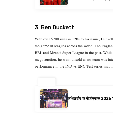
3. Ben Duckett
With over 5200 runs in T20s to his name, Duckett 
the game in leagues across the world. The England
BBL and Mzansi Super League in the past. While h
mega auction, he went unsold as no team was inte
performance in the IND vs ENG Test series may h
ट्रेंडिंग ⚡
कथित तौर पर बीजीएमएस 2026 10 अगस