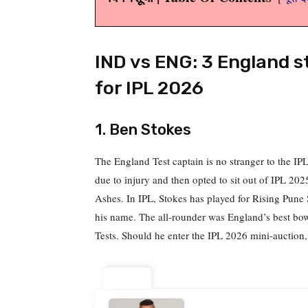
IND vs ENG: 3 England s
for IPL 2026
1. Ben Stokes
The England Test captain is no stranger to the IP
due to injury and then opted to sit out of IPL 202
Ashes. In IPL, Stokes has played for Rising Pun
his name. The all-rounder was England’s best bow
Tests. Should he enter the IPL 2026 mini-auction, 
ट्रेंडिंग ⚡