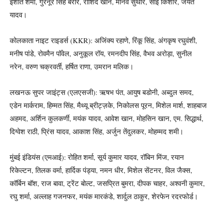
इशांत शर्मा, गुरनूर सिंह बरार, राशिद खान, मानव सुथार, साई किशोर, जयंत
यादव।
कोलकाता नाइट राइडर्स (KKR): अजिंक्य रहाणे, रिंकू सिंह, अंगकृष रघुवंशी,
मनीष पांडे, रोवमैन पॉवेल, अनुकूल रॉय, रमनदीप सिंह, वैभव अरोड़ा, सुनील
नरेन, वरुण चक्रवर्ती, हर्षित राणा, उमरान मलिक।
लखनऊ सुपर जाइंट्स (एलएसजी): ऋषभ पंत, आयुष बडोनी, अब्दुल समद,
एडेन मार्कराम, हिम्मत सिंह, मैथ्यू ब्रीट्ज़के, निकोलस पूरन, मिशेल मार्श, शाहबाज
अहमद, अर्शिन कुलकर्णी, मयंक यादव, आवेश खान, मोहसिन खान, एम. सिद्धार्थ,
दिग्वेश राठी, प्रिंस यादव, आकाश सिंह, अर्जुन तेंदुलकर, मोहम्मद शमी।
मुंबई इंडियंस (एमआई): रोहित शर्मा, सूर्य कुमार यादव, रॉबिन मिंज, रयान
रिकेल्टन, तिलक वर्मा, हार्दिक पंड्या, नमन धीर, मिशेल सेंटनर, विल जैक्स,
कॉर्बिन बॉश, राज बावा, ट्रेंट बोल्ट, जसप्रित बुमरा, दीपक चाहर, अश्वनी कुमार,
रघु शर्मा, अल्लाह गजनफर, मयंक मारकंडे, शार्दुल ठाकुर, शेरफेन रदरफोर्ड।