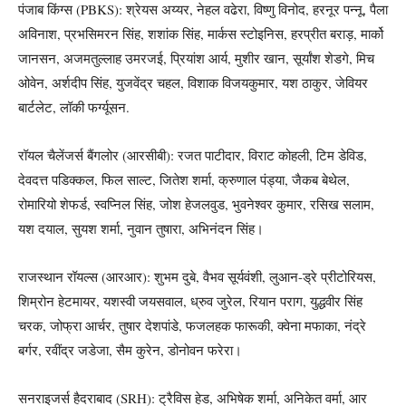
पंजाब किंग्स (PBKS): श्रेयस अय्यर, नेहल वढेरा, विष्णु विनोद, हरनूर पन्नू, पैला
अविनाश, प्रभसिमरन सिंह, शशांक सिंह, मार्कस स्टोइनिस, हरप्रीत बराड़, मार्को
जानसन, अजमतुल्लाह उमरजई, प्रियांश आर्य, मुशीर खान, सूर्यांश शेडगे, मिच
ओवेन, अर्शदीप सिंह, युजवेंद्र चहल, विशाक विजयकुमार, यश ठाकुर, जेवियर
बार्टलेट, लॉकी फर्ग्यूसन.
रॉयल चैलेंजर्स बैंगलोर (आरसीबी): रजत पाटीदार, विराट कोहली, टिम डेविड,
देवदत्त पडिक्कल, फिल साल्ट, जितेश शर्मा, क्रुणाल पंड्या, जैकब बेथेल,
रोमारियो शेफर्ड, स्वप्निल सिंह, जोश हेजलवुड, भुवनेश्वर कुमार, रसिख सलाम,
यश दयाल, सुयश शर्मा, नुवान तुषारा, अभिनंदन सिंह।
राजस्थान रॉयल्स (आरआर): शुभम दुबे, वैभव सूर्यवंशी, लुआन-ड्रे प्रीटोरियस,
शिम्रोन हेटमायर, यशस्वी जयसवाल, ध्रुव जुरेल, रियान पराग, युद्धवीर सिंह
चरक, जोफ्रा आर्चर, तुषार देशपांडे, फजलहक फारूकी, क्वेना मफाका, नंद्रे
बर्गर, रवींद्र जडेजा, सैम कुरेन, डोनोवन फरेरा।
सनराइजर्स हैदराबाद (SRH): ट्रैविस हेड, अभिषेक शर्मा, अनिकेत वर्मा, आर