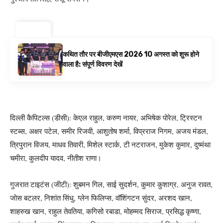
ट्रेंडिंग ⚡
कथित तौर पर बीजीएमएस 2026 10 अगस्त को शुरू होने
वाला है: संपूर्ण विवरण देखें
दिल्ली कैपिटल्स (डीसी): केएल राहुल, करुण नायर, अभिषेक पोरेल, ट्रिस्टन
स्टब्स, अक्षर पटेल, समीर रिजवी, आशुतोष शर्मा, विप्रराज निगम, अजय मंडल,
त्रिपुरान विजय, माधव तिवारी, मिशेल स्टार्क, टी नटराजन, मुकेश कुमार, दुष्मंथा
चमीरा, कुलदीप यादव, नीतीश राणा।
गुजरात टाइटंस (जीटी): शुबमन गिल, साई सुदर्शन, कुमार कुशाग्र, अनुज रावत,
जोस बटलर, निशांत सिंधु, ग्लेन फिलिप्स, वॉशिंगटन सुंदर, अरशद खान,
शाहरुख खान, राहुल तेवतिया, कगिसो रबाडा, मोहम्मद सिराज, प्रसिद्ध कृष्णा,