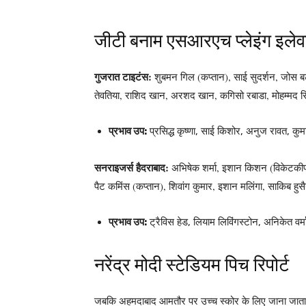
जीटी बनाम एसआरएच प्लेइंग इलेव
गुजरात टाइटंस:
शुबमन गिल (कप्तान), साई सुदर्शन, जोस बट
तेवतिया, राशिद खान, अरशद खान, कगिसो रबाडा, मोहम्मद 
प्रभाव उप:
प्रसिद्ध कृष्णा, साई किशोर, अनुज रावत, कुमा
सनराइजर्स हैदराबाद:
अभिषेक शर्मा, इशान किशन (विकेटकीपर
पैट कमिंस (कप्तान), शिवांग कुमार, इशान मलिंगा, साकिब हुसैन
प्रभाव उप:
ट्रैविस हेड, लियाम लिविंगस्टोन, अनिकेत वर्मा, 
नरेंद्र मोदी स्टेडियम पिच रिपोर्ट
जबकि अहमदाबाद आमतौर पर उच्च स्कोर के लिए जाना जाता है,