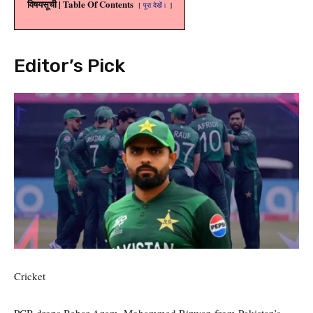
विषयसूची | Table Of Contents
पूरा देखें।
Editor’s Pick
Cricket
PCB drops Babar Azam, Mohammad Rizwan from Pakistan’s