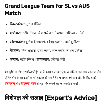
Grand League Team for SL vs AUS
Match
विकेटकीपर:
कुसल मेंडिस
बल्लेबाज:
स्टीव स्मिथ, जेक फ्रेजर-मैकगर्क, अविष्का फर्नांडो
ऑलराउंडर:
दुनिथ वेल्लालागे, वानिंदु हसरंगा, कमिंदु मेंडिस
गेंदबाज:
महेश थीक्षणा, एडम ज़म्पा, शॉन एबॉट, नाथन एलिस
कप्तान:
स्टीव स्मिथ |
उपकप्तान:
एलेक्स केरी
ड्रीम11
यह
टीम संभावित प्लेइंग XI के आधार पर बनाई गई है, लेकिन टॉस और फाइनल टीम
फाइनल ड्रीम11 टीम
घोषित होने के बाद इसमें काफी बदलाव हो सकते हैं।
के लिए हमारे
टेलीग्राम
व्हाट्सएप ग्रुप
और
से जुड़ें और सबसे सटीक अपडेट्स पाएं!
विशेषज्ञ की सलाह [Expert’s Advice]