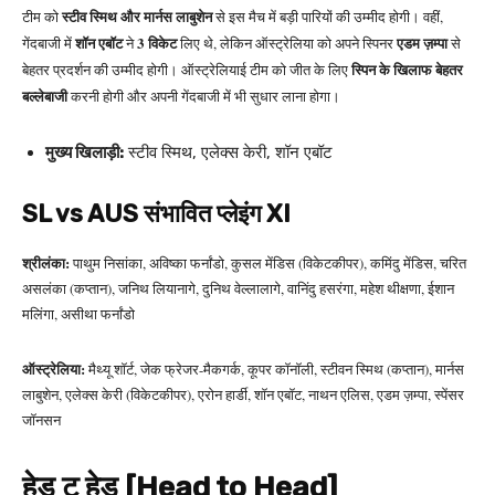
स्टीव स्मिथ और मार्नस लाबुशेन
टीम को
से इस मैच में बड़ी पारियों की उम्मीद होगी। वहीं,
शॉन एबॉट
3 विकेट
एडम ज़म्पा
गेंदबाजी में
ने
लिए थे, लेकिन ऑस्ट्रेलिया को अपने स्पिनर
से
स्पिन के खिलाफ बेहतर
बेहतर प्रदर्शन की उम्मीद होगी। ऑस्ट्रेलियाई टीम को जीत के लिए
बल्लेबाजी
करनी होगी और अपनी गेंदबाजी में भी सुधार लाना होगा।
मुख्य खिलाड़ी:
स्टीव स्मिथ, एलेक्स केरी, शॉन एबॉट
SL vs AUS संभावित प्लेइंग XI
श्रीलंका:
पाथुम निसांका, अविष्का फर्नांडो, कुसल मेंडिस (विकेटकीपर), कमिंदु मेंडिस, चरित
असलंका (कप्तान), जनिथ लियानागे, दुनिथ वेल्लालागे, वानिंदु हसरंगा, महेश थीक्षणा, ईशान
मलिंगा, असीथा फर्नांडो
ऑस्ट्रेलिया:
मैथ्यू शॉर्ट, जेक फ्रेजर-मैकगर्क, कूपर कॉनॉली, स्टीवन स्मिथ (कप्तान), मार्नस
लाबुशेन, एलेक्स केरी (विकेटकीपर), एरोन हार्डी, शॉन एबॉट, नाथन एलिस, एडम ज़म्पा, स्पेंसर
जॉनसन
हेड टू हेड [Head to Head]