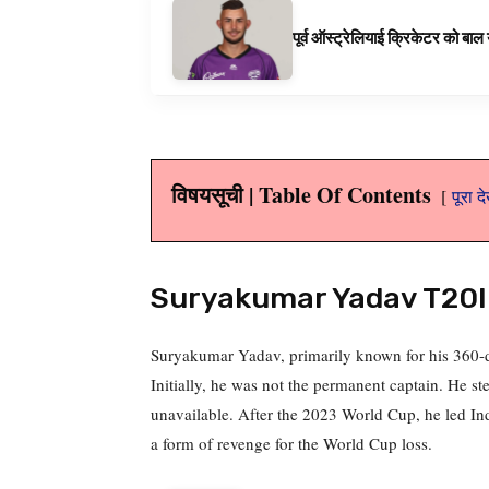
पूर्व ऑस्ट्रेलियाई क्रिकेटर को बा
विषयसूची | Table Of Contents
पूरा द
Suryakumar Yadav T20I
Suryakumar Yadav, primarily known for his 360-de
Initially, he was not the permanent captain. He st
unavailable. After the 2023 World Cup, he led Indi
a form of revenge for the World Cup loss.