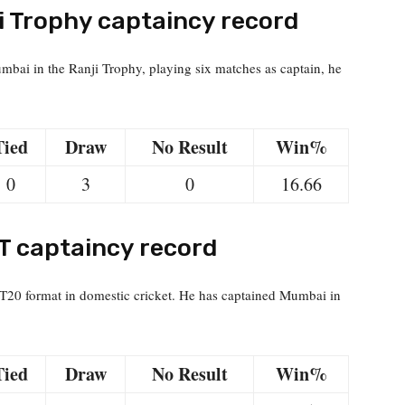
 Trophy captaincy record
bai in the Ranji Trophy, playing six matches as captain, he
Tied
Draw
No Result
Win%
0
3
0
16.66
 captaincy record
T20 format in domestic cricket. He has captained Mumbai in
Tied
Draw
No Result
Win%