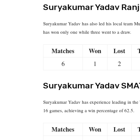
Suryakumar Yadav Ranji
Suryakumar Yadav has also led his local team Mum
has won only one while three went to a draw.
Matches
Won
Lost
6
1
2
Suryakumar Yadav SMAT
Suryakumar Yadav has experience leading in the 
16 games, achieving a win percentage of 62.5.
Matches
Won
Lost