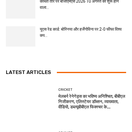
कथित तौर पर बीजीएमएस 2026 10 अगस्त को शुरू होने
वाला...
यूएस रेड कार्ड: बोस्निया और हर्जेगोविना पर 2-0 फीफा विश्व
कप...
LATEST ARTICLES
CRICKET
मेलबर्न रेनेगेड्स का भविष्य अनिश्चित, बीबीएल
निजीकरण, एलिस्टेयर डॉब्सन, व्याख्याता,
वीडियो, डब्ल्यूबीबीएल फिक्स्चर के...